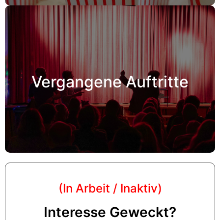
Vergangene Auftritte
Hier erhalten Sie eine Übersicht Unserer
Vergangene Auftritte
vergangenen Auftritte
Hier klicken
(In Arbeit / Inaktiv)
Interesse Geweckt?